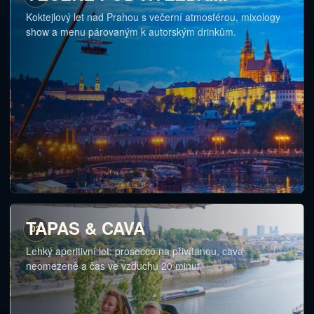
Koktejlový let nad Prahou s večerní atmosférou, mixology
show a menu párovaným k autorským drinkům.
TAPAS & CAVA
03
Lehký aperitivní let: prosecco na přivítanou, cava
neomezeně a čas ve vzduchu 20 minut.