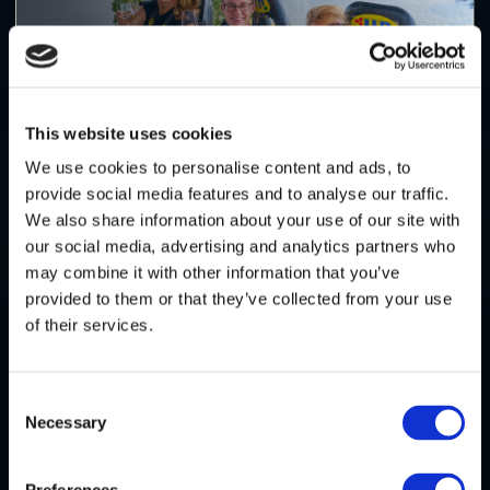
This website uses cookies
We use cookies to personalise content and ads, to
provide social media features and to analyse our traffic.
We also share information about your use of our site with
VSTUPENKY UŽ OD 1 KS
04
our social media, advertising and analytics partners who
Let si můžete koupit i pro jednu osobu a připojit se k
may combine it with other information that you’ve
ostatním hostům. Skvělé i jako dárek.
provided to them or that they’ve collected from your use
of their services.
Consent
Necessary
Selection