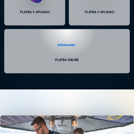
SO 05.09.
19:00
PLATBA V APLIKACI
PLATBA V APLIKACI
DINNER IN THE SKY EXCLUSIVE- PŘI ZÁPADU
SLUNCE
1 MÍSTO
POSLEDNÍ MÍSTA K DISPOZICI
NE 06.09.
20:30
PLATBA ONLINE
DINNER IN THE SKY® PREMIUM STARLIGHTS
12 MÍST
NAPLÁNOVÁNO
ÚT 08.09.
17:30
DINNER IN THE SKY PREMIUM
2 MÍSTA
POSLEDNÍ MÍSTA K DISPOZICI