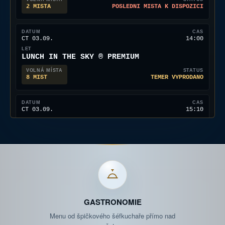
8 MÍST
TÉMĚŘ VYPRODÁNO
ČT 03.09.
15:10
TAPAS & CAVA IN THE SKY
2 MÍSTA
POSLEDNÍ MÍSTA K DISPOZICI
ČT 03.09.
15:50
TAPAS & CAVA IN THE SKY
1 MÍSTO
POSLEDNÍ MÍSTA K DISPOZICI
ČT 03.09.
19:00
DINNER IN THE SKY EXCLUSIVE- PŘI ZÁPADU
GASTRONOMIE
SLUNCE
Menu od špičkového šéfkuchaře přímo nad