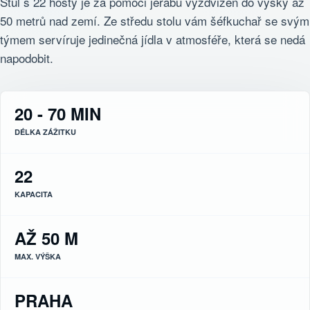
Stůl s 22 hosty je za pomoci jeřábu vyzdvižen do výšky až
50 metrů nad zemí. Ze středu stolu vám šéfkuchař se svým
týmem servíruje jedinečná jídla v atmosféře, která se nedá
napodobit.
20 - 70 MIN
DÉLKA ZÁŽITKU
22
KAPACITA
AŽ 50 M
MAX. VÝŠKA
PRAHA