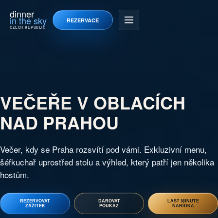
dinner
in the sky
REZERVACE
CZECH REPUBLIC
VEČEŘE V OBLACÍCH
NAD PRAHOU
Večer, kdy se Praha rozsvítí pod vámi. Exkluzivní menu,
šéfkuchař uprostřed stolu a výhled, který patří jen několika
hostům.
REZERVOVAT
DAROVAT
LAST MINUTE
ZÁŽITEK
POUKAZ
NABÍDKA