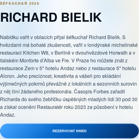
ŠÉFKUCHAŘ 2026
RICHARD BIELIK
Nabídku vařit v oblacích přijal šéfkuchař Richard Bielik. S
hvězdami má bohaté zkušenosti, vařil v londýnské michelinské
restauraci Kitchen W8, v Berlíně v dvouhvězdové Horwath a v
italském Monforte d’Alba ve Fre. V Praze ho můžete znát z
restaurace Zem v 5* hotelu Andaz nebo z restaurace 5* hotelu
Alcron. Jeho preciznost, kreativita a vášeň pro skládání
výjimečných pokrmů převážně z lokálních a sezonních surovin
z něj činí žádaného profesionála. Časopis Forbes zařadil
Richarda do svého žebříčku úspěšných mladých lidí 30 pod 30
a získal ocenění Restauratér roku 2023 za působení v hotelu
Andaz.
REZERVOVAT IHNED