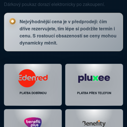
Dárkový poukaz dorazí elektronicky po zakoupení.
SO 05.09.
10:10
Nejvýhodnější cena je v předprodeji: čím
LUNCH IN THE SKY ® PREMIUM
dříve rezervujete, tím lépe si podržíte termín i
cenu. S rostoucí obsazeností se ceny mohou
11 MÍST
NAPLÁNOVÁNO
dynamicky měnit.
SO 05.09.
11:20
LUNCH IN THE SKY ® PREMIUM
1 MÍSTO
POSLEDNÍ MÍSTA K DISPOZICI
PLATBA DOBÍRKOU
PLATBA PŘES TELEFON
SO 05.09.
12:30
LUNCH IN THE SKY EXCLUSIVE
6 MÍST
TÉMĚŘ VYPRODÁNO