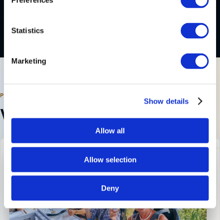
Preferences
Statistics
Marketing
PRODUKTY A VSTUPENKY
Show details
VYBERTE SI SVŮJ LET
Allow all
Allow selection
Deny