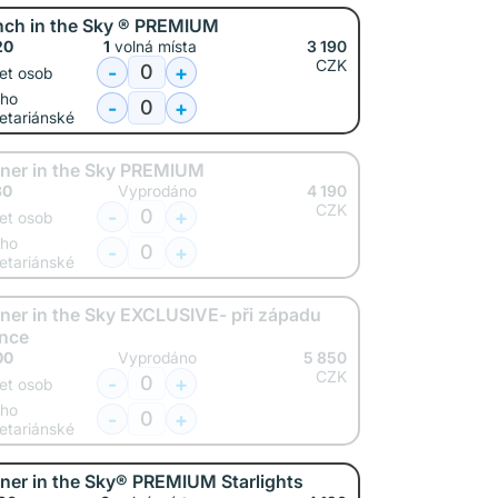
nch in the Sky ® PREMIUM
20
1
volná místa
3 190
CZK
-
+
et osob
oho
-
+
etariánské
nner in the Sky PREMIUM
30
Vyprodáno
4 190
CZK
-
+
et osob
oho
-
+
etariánské
ner in the Sky EXCLUSIVE- při západu
unce
00
Vyprodáno
5 850
CZK
-
+
et osob
oho
-
+
etariánské
ner in the Sky® PREMIUM Starlights