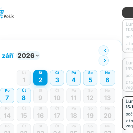
Košík
Lu
11:
poč
z t
veg
září
Lu
14:
Út
St
Čt
Pá
So
Ne
poč
1
2
3
4
5
6
z t
veg
Po
Út
St
Čt
Pá
So
Ne
7
8
9
10
11
12
13
Lu
15:
Po
Út
St
Čt
Pá
So
Ne
poč
14
15
16
17
18
19
20
z t
veg
Po
Út
St
Čt
Pá
So
Ne