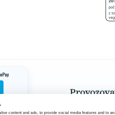
20:
poč
z t
veg
GoPay
Provozovat
Apple Pay
s
ise content and ads, to provide social media features and to an