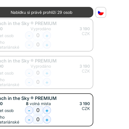
Nabídku si právě prohlíží
29 osob
nch in the Sky ® PREMIUM
30
Vyprodáno
3 190
CZK
-
+
et osob
oho
-
+
etariánské
nch in the Sky ® PREMIUM
00
Vyprodáno
3 190
CZK
-
+
et osob
oho
-
+
etariánské
nch in the Sky ® PREMIUM
10
8
volná místa
3 190
CZK
-
+
et osob
oho
-
+
etariánské