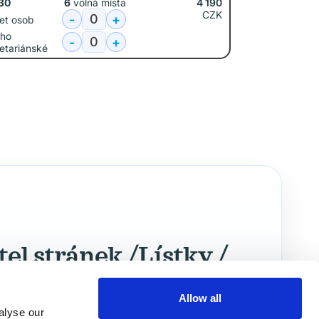
30
6
volná místa
4 190
CZK
-
+
et osob
oho
-
+
etariánské
el stránek /Lístky /
Rezervace
Allow all
alyse our