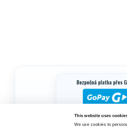
Bezpečná platba přes 
VISA
Mastercard
Maestro
This website uses cookie
Google Pay
We use cookies to personal