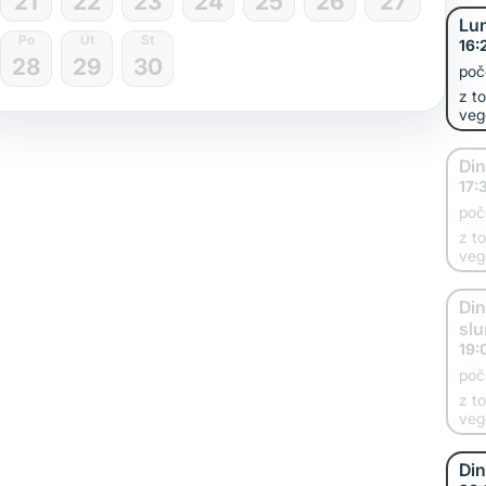
21
22
23
24
25
26
27
Lu
Po
Út
St
16:
28
29
30
poč
z t
veg
Di
17:
poč
z t
veg
Din
sl
19:
poč
z t
veg
Din