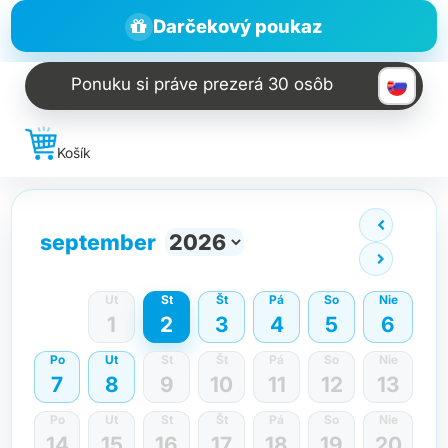
Darčekový poukaz
Ponuku si práve prezerá
30 osôb
Košík
september
Ut
St
Št
Pá
So
Nie
1
2
3
4
5
6
Po
Ut
St
Št
Pá
So
Nie
7
8
9
10
11
12
13
Po
Ut
St
Št
Pá
So
Nie
14
15
16
17
18
19
20