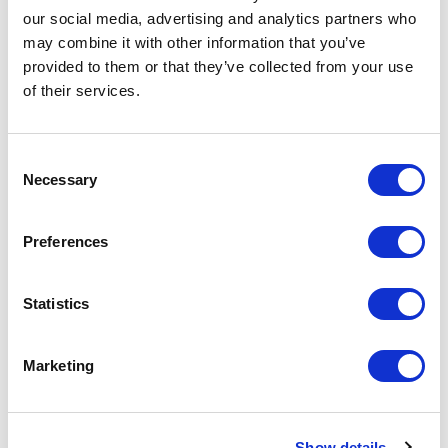
15:10
8
voľné miesta
3 190
our social media, advertising and analytics partners who
CZK
-
+
počet osôb
may combine it with other information that you’ve
provided to them or that they’ve collected from your use
-
+
z toho vegetariánske
of their services.
Lunch in the Sky ® PREMIUM
16:20
1
voľné miesta
3 190
Consent
CZK
-
+
počet osôb
Necessary
Selection
-
+
z toho vegetariánske
Preferences
Dinner in the Sky PREMIUM
17:30
Vyprodáno
4 190
CZK
-
+
počet osôb
Statistics
-
+
z toho vegetariánske
Marketing
Dinner in the Sky EXCLUSIVE- pri západe slnka
19:00
Vyprodáno
5 850
CZK
-
+
počet osôb
Show details