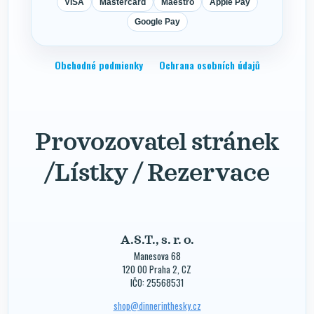
VISA
Mastercard
Maestro
Apple Pay
Google Pay
Obchodné podmienky
Ochrana osobních údajů
Provozovatel stránek
/Lístky / Rezervace
A.S.T., s. r. o.
Manesova 68
120 00 Praha 2, CZ
IČO: 25568531
shop@dinnerinthesky.cz