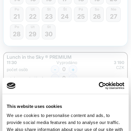
Po
Ut
St
Št
Pá
So
Nie
21
22
23
24
25
26
27
Po
Ut
St
28
29
30
Lunch in the Sky ® PREMIUM
11:30
Vyprodáno
3 190
CZK
-
+
počet osôb
-
+
z toho vegetariánske
Lunch in the Sky ® PREMIUM
14:00
Vyprodáno
3 190
CZK
-
+
This website uses cookies
počet osôb
-
+
z toho vegetariánske
We use cookies to personalise content and ads, to
provide social media features and to analyse our traffic.
We also share information about your use of our site with
Lunch in the Sky ® PREMIUM